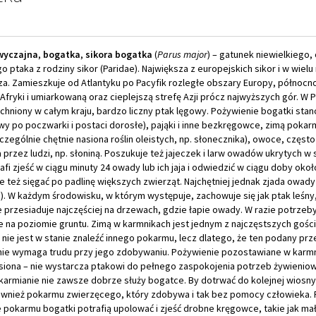
wyczajna
,
bogatka
,
sikora bogatka
(
Parus major
) – gatunek niewielkiego,
ptaka z rodziny sikor (Paridae). Największa z europejskich sikor i w wielu
sza. Zamieszkuje od Atlantyku po Pacyfik rozległe obszary Europy, północn
Afryki i umiarkowaną oraz cieplejszą strefę Azji prócz najwyższych gór. W 
hniony w całym kraju, bardzo liczny ptak lęgowy. Pożywienie bogatki sta
arwy po poczwarki i postaci dorosłe), pająki i inne bezkręgowce, zimą pokarm
czególnie chętnie nasiona roślin oleistych, np. słonecznika), owoce, często
przez ludzi, np. słoniną. Poszukuje też jajeczek i larw owadów ukrytych w 
rafi zjeść w ciągu minuty 24 owady lub ich jaja i odwiedzić w ciągu doby okoł
 też sięgać po padlinę większych zwierząt. Najchętniej jednak zjada owady 
). W każdym środowisku, w którym występuje, zachowuje się jak ptak leśny
 przesiaduje najczęściej na drzewach, gdzie łapie owady. W razie potrzeb
e na poziomie gruntu. Zimą w karmnikach jest jednym z najczęstszych gości
 nie jest w stanie znaleźć innego pokarmu, lecz dlatego, że ten podany prz
nie wymaga trudu przy jego zdobywaniu. Pożywienie pozostawiane w karmn
nasiona – nie wystarcza ptakowi do pełnego zaspokojenia potrzeb żywienio
karmianie nie zawsze dobrze służy bogatce. By dotrwać do kolejnej wios
ównież pokarmu zwierzęcego, który zdobywa i tak bez pomocy człowieka. 
 pokarmu bogatki potrafią upolować i zjeść drobne kręgowce, takie jak ma