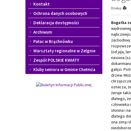
Kontakt
Drukuj
Ochrona danych osobowych
Deklaracja dostępności
Bogatka z
wędrownego 
Archiwum
najliczniej
zachodniej 
Pałac w Brąchnówku
rozpowszec
Warsztaty regionalne w Zelgnie
(od jaja, l
nasiona (sz
Zespół POLSKIE KWIATY
dokarmiana 
Kluby seniora w Gminie Chełmża
gałęzi. Pot
drzew. Może
chrząszcze
oznacza, że
żeruje takż
dlatego, że
człowieka 
słonina i 
dlatego do
ona zimą r
niedoborze