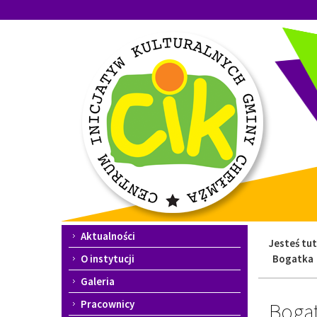
Przejdź
Przejdź
do
do
głównej
wyszukiwarki
treści
Menu
Aktualności
Jesteś tut
główne
O instytucji
Bogatka
Galeria
Pracownicy
Boga