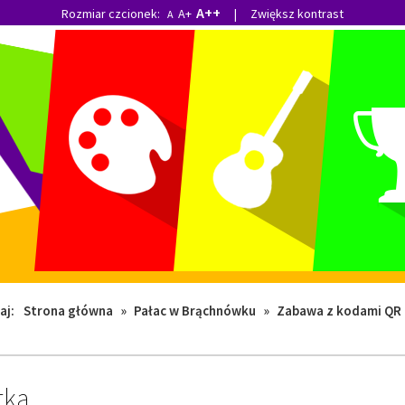
A++
Rozmiar czcionek:
A+
|
Zwiększ kontrast
A
aj:
Strona główna
»
Pałac w Brąchnówku
»
Zabawa z kodami QR
tka